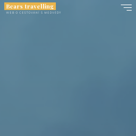
Skip
Bears travelling
to
WEB O CESTOVÁNÍ S MEDVĚDY
content