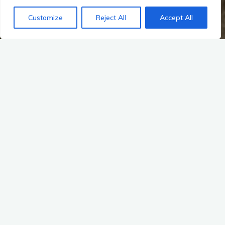
Customize
Reject All
Accept All
Kabah
nejvíce rozkvétal v období mezi lety 800 – 900 n.l. Po
Uxmalu
to bylo největší město této oblasti.
Trosky pyramid, které byly odkryty a zpřístupněny veřejnosti
představují
„Grupo del Palacio“
, kde se nalézá nejdůležitější
objekt, který byl v Kabah nalezen:
„Templo de Codz Pop“.
Tento palác je bohatě zdoben a můžete napočítat 250 masek
boha deště Chaca.