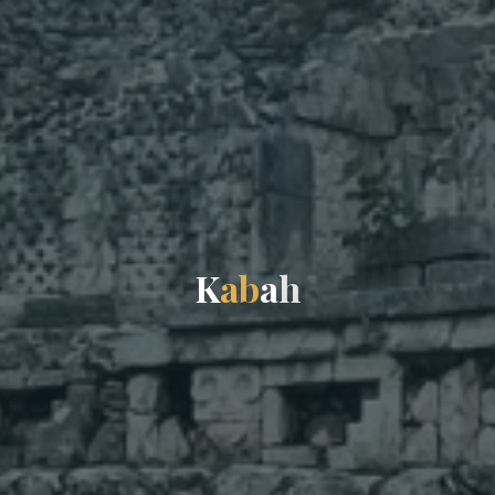
K
a
b
a
h